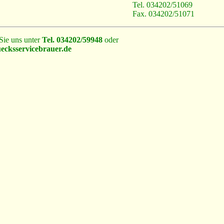
Tel. 034202/51069
Fax. 034202/51071
Sie uns unter
Tel. 034202/59948
oder
cksservicebrauer.de