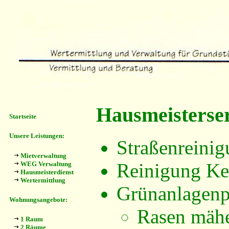
Hausmeisterse
Startseite
Unsere Leistungen:
Straßenreini
Mietverwaltung
Reinigung Ke
WEG Verwaltung
Hausmeisterdienst
Wertermittlung
Grünanlagenp
Wohnungsangebote:
Rasen mähe
1 Raum
2 Räume