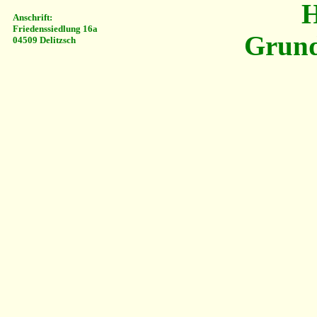
H
Anschrift:
Friedenssiedlung 16a
Grund
04509 Delitzsch